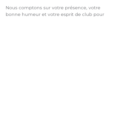
Nous comptons sur votre présence, votre
bonne humeur et votre esprit de club pour
faire de cette Semaine des Bouleaux un
moment convivial et mémorable.
Date limite des inscriptions
: Mardi 18 août à
18h, passé ce délais, merci de nous contacter
uniquement par mail