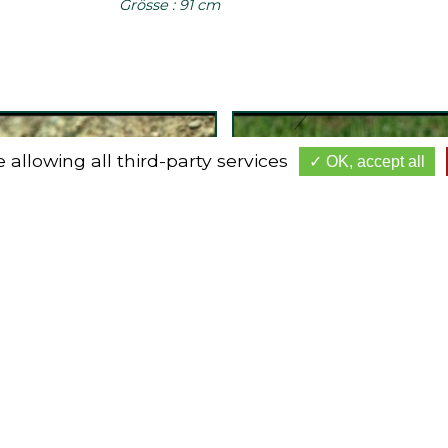
Grösse : 91 cm
 allowing all third-party services
OK, accept all