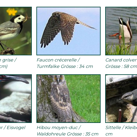
grise /
Faucon crécerelle /
Canard colver
8cm)
Turmfalke Grösse : 34 cm
Grösse : 58 c
 / Eisvogel
Hibou moyen-duc /
Sittelle / Klei
Waldohreule Grösse : 35 cm
cm