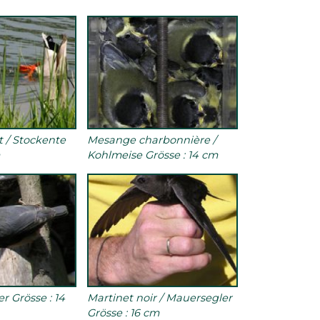
t / Stockente
Mesange charbonnière /
m
Kohlmeise Grösse : 14 cm
ber Grösse : 14
Martinet noir / Mauersegler
Grösse : 16 cm