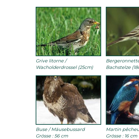
Grive litorne /
Bergeronnette 
Wacholderdrossel (25cm)
Bachstelze (1
Buse / Mäusebussard
Martin pêcheur
Grösse : 56 cm
Grösse : 16 cm