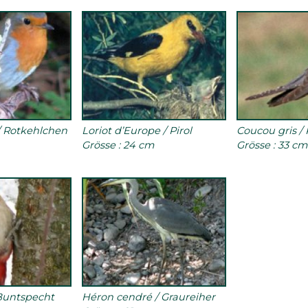
 Rotkehlchen
Loriot d’Europe / Pirol
Coucou gris /
Grösse : 24 cm
Grösse : 33 cm
 Buntspecht
Héron cendré / Graureiher