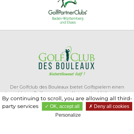
Der Golfclub des Bouleaux bietet Golfspielern einen
bewaldeten Golfcourse in der Natur nahe Mülhausen im
By continuing to scroll,
you are allowing all third-
Elsass.
party services
OK, accept all
Deny all cookies
Personalize
KONTAKTIERE UNS