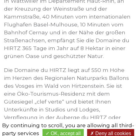
In Wattwiller im Departement Haut-Rhin, an
der Kreuzung der Weinstraße und der
Kammstraße, 40 Minuten vom internationalen
Flughafen Basel-Mulhouse, 10 Minuten vom
Bahnhof Cernay und in der Nähe der großen
Straßenachsen, empfängt Sie die Domaine du
HIRTZ 365 Tage im Jahr auf 8 Hektar in einer
grünen Oase und geschützter Natur.
Die Domaine du HIRTZ liegt auf 550 m Höhe
im Herzen des Regionalen Naturparks Ballons
des Vosges im Wald von Hirtzenstein. Sie ist
eine Öko-Tourismus-Residenz mit dem
Gütesiegel „clef verte“ und bietet Ihnen
Unterkünfte in Studios und Lodges,
Verpflegung in der Auberge du HIRTZ oder
By continuing to scroll,
you are allowing all third-
Wellness im Nordic Spa.
party services
OK, accept all
Deny all cookies