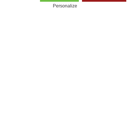
Personalize
www.domaine-hirtz.com